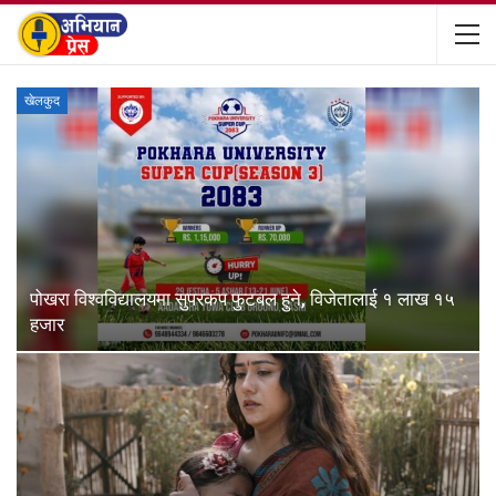
खेलकुद
पोखरा विश्वविद्यालयमा सुपरकप फुटबल हुने, विजेतालाई १ लाख १५
हजार