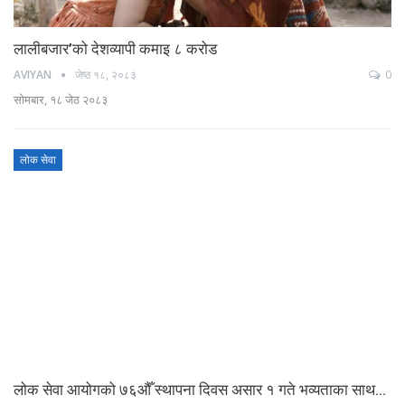
लालीबजार’को देशव्यापी कमाइ ८ करोड
AVIYAN
जेष्ठ १८, २०८३
0
सोमबार, १८ जेठ २०८३
लोक सेवा
लोक सेवा आयोगको ७६औँ स्थापना दिवस असार १ गते भव्यताका साथ…