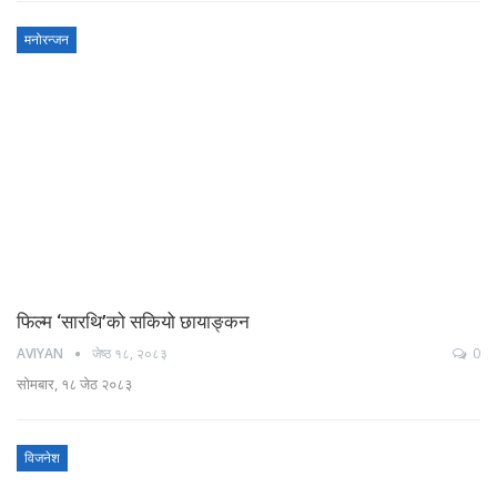
मनोरन्जन
फिल्म ‘सारथि’को सकियो छायाङ्कन
AVIYAN
जेष्ठ १८, २०८३
0
सोमबार, १८ जेठ २०८३
विजनेश