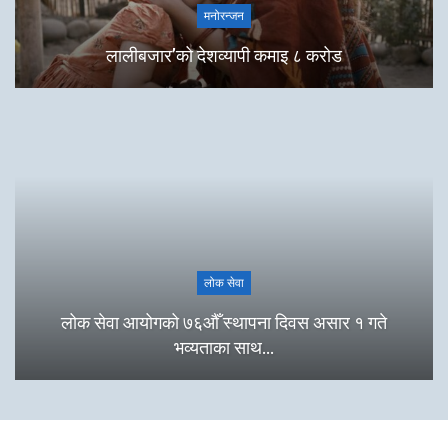
मनोरन्जन
लालीबजार’को देशव्यापी कमाइ ८ करोड
लोक सेवा
लोक सेवा आयोगको ७६औँ स्थापना दिवस असार १ गते
भव्यताका साथ…