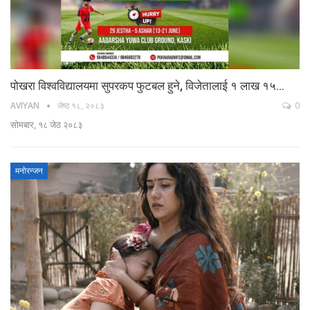
पोखरा विश्वविद्यालयमा सुपरकप फुटबल हुने, विजेतालाई १ लाख १५…
AVIYAN
जेष्ठ १८, २०८३
0
सोमबार, १८ जेठ २०८३
मनोरन्जन