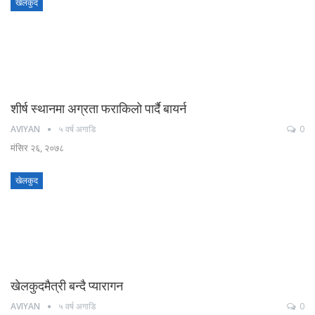
खेलकुद
शीर्ष स्थानमा अग्रता फराकिलो पार्दै बायर्न
AVIYAN
५ वर्ष अगाडि
0
मंसिर २६, २०७८
खेलकुद
खेलकुदमैत्री बन्दै प्यारागन
AVIYAN
५ वर्ष अगाडि
0