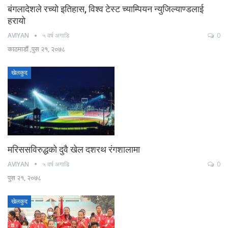
बंगलादेशले रच्यो इतिहास, विश्व टेस्ट च्याम्पियन न्युजिल्याण्डलाई
हरायो
AVIYAN
५ वर्ष अगाडि
0
काठमाडौं ,पुस २१, २०७८
खेलकुद
मरिससविरुद्धको दुवै खेल दशरथ रंगशालामा
AVIYAN
५ वर्ष अगाडि
0
पुस २१, २०७८
खेलकुद