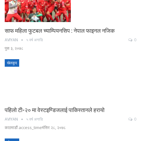
साफ महिला फुटबल च्याम्पियनसिप : नेपाल फाइनल नजिक
AVIYAN
५ वर्ष अगाडि
0
पुस ३, २०७८
खेलकुद
पहिलो टी-२० मा वेस्टइण्डिजलाई पाकिस्तानले हरायो
AVIYAN
५ वर्ष अगाडि
0
काठमाडौं access_timeमंसिर २८, २०७८