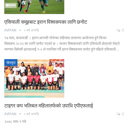
एसियाली समूहबाट इरान विश्वकपका लागि छनोट
AVIYAN
५ वर्ष अगाडि
0
१४ माघ, काठमाडौं । इरान आगामी नोभेम्बर महिनामा कतारमा आयोजना हुने फिफा
विश्वकप-२०२२ का लागि छनोट भएको छ । कतार विश्वकपको लागि एसियाली क्षेत्रको तेस्रो
चरणमा छिमेकी इराकलाई १-० ले पराजित गर्दै इरान विश्वकपमा छनोट हुने पहिलो एसियाली…
खेलकुद
टाइगर कप भलिबल महिलातर्फको उपाधि एपीएफलाई
AVIYAN
५ वर्ष अगाडि
0
२०७८ माघ १ गते