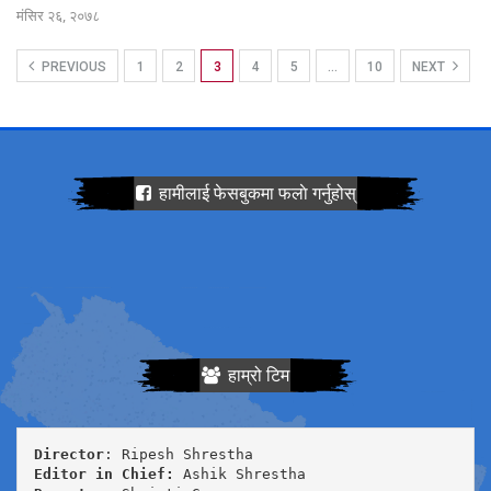
मंसिर २६, २०७८
PREVIOUS
1
2
3
4
5
…
10
NEXT
हामीलाई फेसबुकमा फलाे गर्नुहोस्
हाम्रो टिम
Director
Editor in Chief: