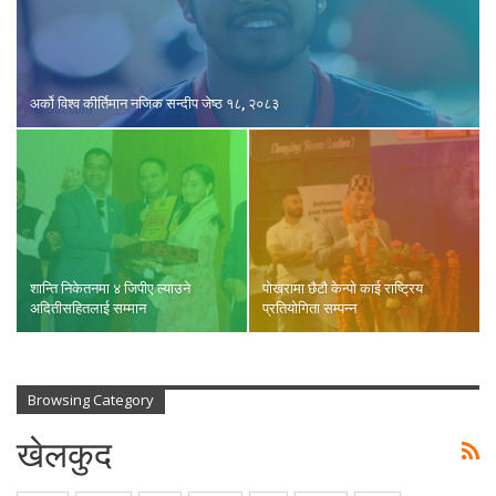
अर्को विश्व कीर्तिमान नजिक सन्दीप जेष्ठ १८, २०८३
शान्ति निकेतनमा ४ जिपीए ल्याउने
पोखरामा छैटौ केन्पो काई राष्ट्रिय
अदितीसहितलाई सम्मान
प्रतियोगिता सम्पन्न
Browsing Category
खेलकुद