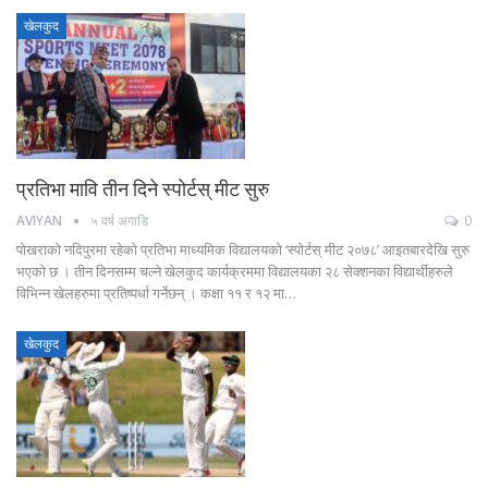
खेलकुद
प्रतिभा मावि तीन दिने स्पोर्टस् मीट सुरु
AVIYAN
५ वर्ष अगाडि
0
पोखराको नदिपुरमा रहेको प्रतिभा माध्यमिक विद्यालयको ‘स्पोर्टस् मीट २०७८’ आइतबारदेखि सुरु
भएको छ । तीन दिनसम्म चल्ने खेलकुद कार्यक्रममा विद्यालयका २८ सेक्शनका विद्यार्थीहरुले
विभिन्न खेलहरुमा प्रतिष्पर्धा गर्नेछन् । कक्षा ११ र १२ मा…
खेलकुद