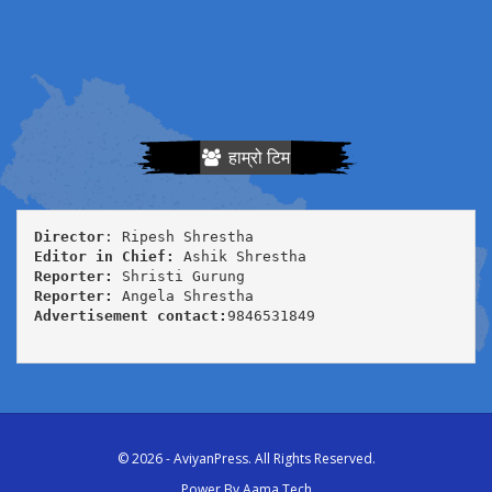
हाम्रो टिम
Director
Editor in Chief:
Reporter:
Reporter:
Advertisement contact:
9846531849

© 2026 - AviyanPress. All Rights Reserved.
Power By
Aama Tech