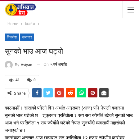
Home
विजनेश
विजनेश
समाचार
सुनको भाउ आज घट्यो
On
५ वर्ष अगाडि
By
Aviyan
41
0
Share
काठमाडौँ । साताको पहिलो दिन अर्थात आइतबार (आज) पनि नेपाली बजारमा
सुनको भाउ घटेको छ। शुक्रबार प्रतितोला ३ सय सय रुपैयाँले बढेको सुनको भाउ
आज भने प्रतितोला १ सय रुपैयाँले घटेको नेपाल सुनचाँदी व्यवसायी महासंघले
जनाएको छ।
महासंघका अनुसार आज छापावाल सुन प्रतितोला ९२ हजार रुपैयाँमा कारोबार