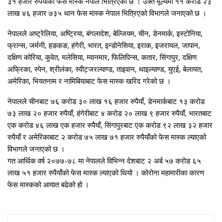
३१ हजार रुपैयाँको फेस मास्क नेपाल भित्रिएका छ । उक्त मूल्यमा ११ करोड २३
लाख ४६ हजार ७३५ थान फेस मास्क नेपाल भित्रिएको विभागले जनाएको छ ।
नेपालले अष्ट्रेलिया, अष्ट्रिया, बंगलादेश, बेल्जियम, चीन, डेनमार्क, इस्टोनिया,
फ्रान्स, जर्मनी, हङकङ, हंगेरी, भारत, इन्डोनेसिया, इराक, इजरायल, जापान,
दक्षिण कोरिया, कुवेत, मलेसिया, म्यानमार, फिलिपिन्स, कतार, सिंगापुर, दक्षिण
अफ्रिका, स्पेन, श्रीलंका, स्वीट्जरल्याण्ड, ताइवान, थाइल्याण्ड, युएई, बेलायत,
अमेरिका, भियतनाम र नामिबियाबाट फेस मास्क खरिद गरेको छ ।
नेपालले चीनबाट ७६ करोड ३० लाख १६ हजार रुपैयाँ, डेनमार्कबाट १३ करोड
७३ लाख २० हजार रुपैयाँ, हंगेरीबाट ४ करोड २० लाख ९ हजार रुपैयाँ, भारतबाट
एक करोड ४६ लाख एक हजार रुपैयाँ, सिंगापुरबाट एक करोड ९२ लाख ३२ हजार
रुपैयाँ र अमेरिकाबाट २ करोड ७५ लाख ७१ हजार रुपैयाँको फेस मास्क ल्याएको
विभागले जनाएको छ ।
गत आर्थिक वर्ष २०७७-७८ मा नेपालले विभिन्न देशबाट २ अर्ब ५७ करोड ६५
लाख ५१ हजार रुपैयाँको फेस मास्क ल्याएको थियो । कोरोना महामारीका कारण
फेस मास्कको आयात बढेको हो ।