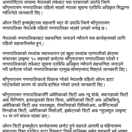
अन्तर्राष्ट्रिय जगतमा नेपालको तर्फबाट यस प्रकारको उपाधि जित्ने
चाँगुनारायण नगरपालिका पहिलो भएको नपाका सूचना प्रविधि अधिकृत सिद्धान्त
न्यौपानेले जानकारी दिए।
ओपन सिटी इन्क्युबेटरमा सहभागी भएर यो उपाधि जित्ने चाँगुनारायण
नगरपालिका नेपालकै पहिलो नगरपालिका भएको उनको भनाइ छ।
नेपालको नगरपालिकाबाट सहभागिता जनाउने न्यौपाने यस कार्यक्रमको लागि
पहिलो सहभागीसमेत हुन्।
नगरपालिकाको तथ्यांक व्यवस्थापन एवं खुला तथ्यांक प्रणालीको क्षेत्रमा
संसारका उत्कृष्ट १० सहरको छनोटमा चाँगुनारायण नगरपालिका परेको र
नगरपालिकाको तर्फबाट सूचना प्रविधि अधिकृत न्यौपाने सहभागिता जनाउने
गरी छनोटमा परेको नगरपालिकाका प्रमुख सोमप्रसाद मिश्रले जानकारी दिए।
चाँगुनारायण नगरपालिकाले विकास गरेको नेपालकै पहिलो ओपन डाटा
प्लेटफर्मको कारण यो उपाधि हासिल गरेको उनले जानकारी दिए।
चाँगुनारायण नगरपालिकासँगै अमेरिकाको सिटी अफ न्यू योर्क, क्यानडाको सिटी
अफ विन्निपेग, इजराइलको वियर सिभा, अमेरिकाको सिटी अफ अल्बिकियु,
अमेरिकाको सिटी अफ स्यरक्यूस, रोमानियाको तिमिसोअरा, अर्जेन्टिनाको
मिनडोजा सिटी, अमेरिकाको मिसोउरी, इक्वेटरको सिटी अफ ग्युएक्युल उत्कृष्ट
१० मा पर्न सफल भएका छन्।
ओपन सिटी इन्क्युबेटर कार्यक्रममा छनोट हुने सहरले आगामी छ महिनासम्म
संसारका विश्व प्रसिद्ध डाटा विज्ञबाट दिइने तालिममा समेत सहभागी भई आफ्ना