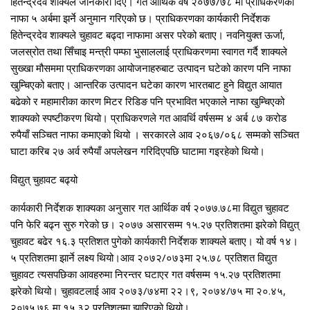
हितेन्द्रदेव शाक्यले जानकारी दिए। गत आर्थिक वर्ष २०७७/७८ मा प्राधिकरणको
नाफा ५ अर्बमा झर्ने अनुमान गरिएको छ। प्राधिकरणका कार्यकारी निर्देशक
हितेन्द्रदेव शाक्यले चुहावट बढ्दा नाफामा असर परेको बताए। नवनियुक्त ऊर्जा,
जलस्रोत तथा सिँचाइ मन्त्री पम्फा भुसाललाई प्राधिकरणमा स्वागत गर्दै शाक्यले
सुख्खा मौसममा प्राधिकरणका आयोजनाहरुबाट उत्पादन घटेको कारण पनि नाफा
खुम्चिएको बताए। आन्तरिक उत्पादन घटेका कारण भारतबाट हुने विद्युत आयात
बढेको र महामारीका कारण मिटर रिडिङ पनि प्रभावित भएकाले नाफा खुम्चिएको
शाक्यको स्पष्टीकरण थियो। प्राधिकरणले गत आवर्थि वर्षसम्म ४ अर्ब ८७ करोड
रुपैयाँ सञ्चित नाफा कमाएको थियो । सरकारले आव २०६७/०६८ सम्मको सञ्चित
घाटा करिब २७ अर्व रुपैयाँ अपलेखन गरिदिएपछि घाटामा गइरहेको थियो।
विद्युत् चुहावट बढ्यो
कार्यकारी निर्देशक शाक्यका अनुसार गत आर्थिक वर्ष २०७७.७८मा विद्युत चुहावट
पनि फेरि बढ्न सुरु गरेको छ। २०७७ असारसम्म १५.२७ प्रतिशतमा झरेको विद्युत्
चुहावट बढेर १६.३ प्रतिशत पुगेको कार्यकारी निर्देशक शाक्यले बताए। यो वर्ष १४।
५ प्रतिशतमा झार्ने लक्ष्य थियो।आव २०७२/०७३मा २५.७८ प्रतिशत विद्युत
चुहावट त्यसपछिका आवहरुमा निरन्तर घटाएर गत वर्षसम्म १५.२७ प्रतिशतमा
झरेको थियो। चुहावटलाई आव २०७३/७४मा २२।९, २०७४/७५ मा २०.४५,
२०७५.७६ मा १५.३२ प्रतिशतमा झारिएको थियो।