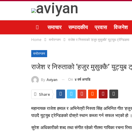
समाचार
सम्पादकीय
प्रवास
विजनेश
Home
मनोरन्जन
राजेश र निरुताको ‘हजुर मुसुक्कै’ युट्युब ट्रेन्डिङमा
मनोरन्जन
राजेश र निरुताको ‘हजुर मुसुक्कै’ युट्युब ट
On
४ वर्ष अगाडि
By
Aviyan
Share
महानायक राजेश हमाल र अभिनेत्री निरुता सिंह अभिनित गीत ‘हजुर
पाउदै युट्युब ट्रेन्डिङको दोस्रो स्थान कब्जा गर्न सफल भएको हो 
सुरेश अधिकारीको शब्द तथा संगीत रहेको गीतमा गायिका रचना रिम