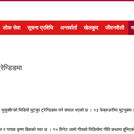
लोक सेवा
सूचना प्रविधि
अन्तर्वार्ता
खेलकुद
जीवनशैली
म
्रेन्डिङमा
 मुसुक्कै’को भिडियो युट्युव ट्रेन्डिङमा पर्न सफल भएको छ । १३ फेब्रुअरीमा युट्य
।
ाल र गायक कृष्ण बिकको स्वर छ । १५ मिनेट लामो गीतको भिडियोमा गीति कथामा बुनिएक