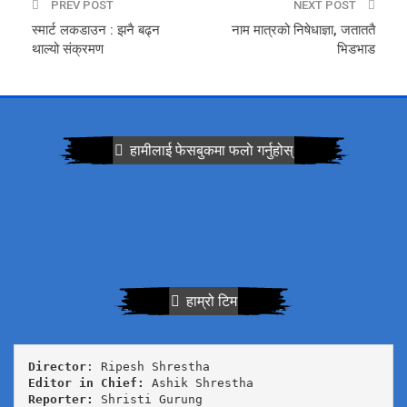
PREV POST
NEXT POST
स्मार्ट लकडाउन : झनै बढ्न
नाम मात्रको निषेधाज्ञा, जताततै
थाल्यो संक्रमण
भिडभाड
हामीलाई फेसबुकमा फलाे गर्नुहोस्
हाम्रो टिम
Director
Editor in Chief:
Reporter: