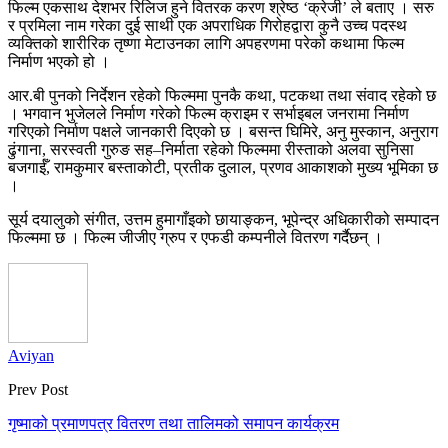
फिल्म एकसाथ देशभर रिलिज हुने वितरक करण श्रेष्ठ ‘क्रेजी’ ले बताए । सरु
र प्रमिला नाम गरेका दुई साथी एक अपराधिक गिरोहद्वारा कुनै उच्च पदस्थ
व्यक्तिको शारीरिक तृष्णा मेटाउनका लागि अपहरणमा परेको कथामा फिल्म
निर्माण भएको हो ।
आर.बी पुनको निर्देशन रहेको फिल्ममा पुनकै कथा, पटकथा तथा संवाद रहेको छ
। भगवान भुजेलले निर्माण गरेको फिल्म क्राइम र सर्भाइबल जनरामा निर्माण
गरिएको निर्माण पक्षले जानकारी दिएको छ । बसन्त घिमिरे, अनु मुस्कान, अनुराग
ढुंगाना, सरस्वती गुरुङ सह–निर्माता रहेको फिल्ममा रीस्ताको अलवा सुनिसा
बजगाईँ, रामकुमार बस्ताकोटी, प्रतीक दुलाल, प्रणव आकाशको मुख्य भूमिका छ
।
सूर्य दयालुको संगीत, उत्तम हुमागाँइको छायाङ्कन, भूपेन्द्र अधिकारीको सम्पादन
फिल्ममा छ । फिल्म जीजीए ग्रुप र एफडी कम्पनीले वितरण गर्दैछन् ।
Aviyan
Prev Post
गृष्माको प्रमाणपत्र वितरण तथा तालिमको समापन कार्यक्रम