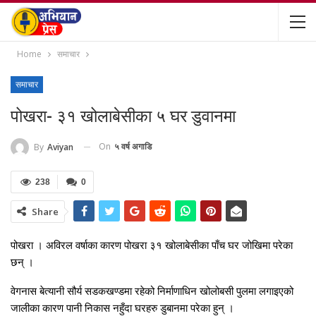
Home
समाचार
समाचार
पोखरा- ३१ खोलाबेसीका ५ घर डुवानमा
On
५ वर्ष अगाडि
By
Aviyan
238
0
Share
पोखरा । अविरल वर्षाका कारण पोखरा ३१ खोलाबेसीका पाँच घर जोखिमा परेका
छन् ।
वेगनास बेत्यानी सौर्य सडकखण्डमा रहेको निर्माणाधिन खोलोबसी पुलमा लगाइएको
जालीका कारण पानी निकास नहुँदा घरहरु डुबानमा परेका हुन् ।