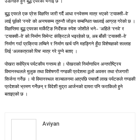
उडानहरु हुने बुद्ध एयरको भनाइ छ ।
बुद्ध एयरले एक प्रेस विज्ञप्ति जारी गर्दै आधा रनवेसम्म मात्र भएको ‘टयाक्सी–वे’
लाई पूर्वको ‘रनवे’ को अन्त्यसम्म तुरुन्तै जोड्न सम्बन्धित पक्षलाई आग्रह गरेको छ ।
विज्ञप्तिमा बुद्ध एयरका मार्केटिङ निर्देशक रुपेश जोशीले भने– ‘अहिले ‘रनवे’ र
‘टयाक्सी–वे’ को निर्माण सिमेन्ट कंक्रिटले भइरहेको छ, अब बाँकी ‘टयाक्सी–वे’
निर्माण गर्दा प्रक्रिया लम्बिने र निर्माण खर्च पनि महङ्गिने हुँदा विशेषज्ञको सल्लाह
लिई ‘अलकत्राको पिच’ मात्र गरे पुग्ने बताए ।
पोखरा सर्वप्रिय पर्यटकीय गन्तव्य हो । पोखराको निर्माणाधिन अन्तर्राष्ट्रिय
विमानस्थलले मुलुक तथा विशेषगरी गण्डकी प्रदेशमा ठूलो अवसर तथा रोजगारी
सिर्जना गर्नेछ । यो विमानस्थल सञ्चालनमा आएपछि पचासौं लाख पर्यटकले गण्डकी
प्रदेशको भ्रमण गर्नेछन् र विदेशी मुद्रा आर्जनको दायरा पनि फराकिलो हुने
बताइएको छ ।
Aviyan