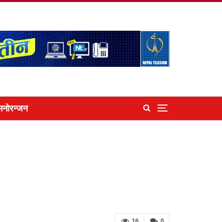
मनोरन्जन
16
0