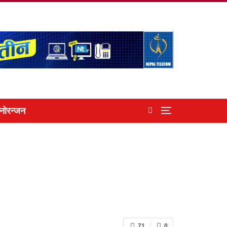
नोरन्जन
71
0