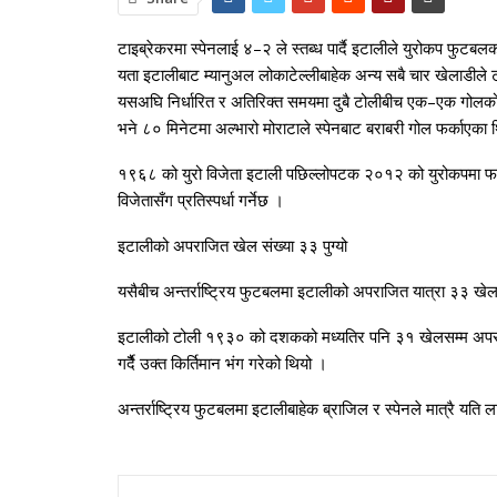
टाइब्रेकरमा स्पेनलाई ४–२ ले स्तब्ध पार्दै इटालीले युरोकप फुटब
यता इटालीबाट म्यानुअल लोकाटेल्लीबाहेक अन्य सबै चार खेलाडीले 
यसअघि निर्धारित र अतिरिक्त समयमा दुबै टोलीबीच एक–एक गोलको 
भने ८० मिनेटमा अल्भारो मोराटाले स्पेनबाट बराबरी गोल फर्काएका
१९६८ को युरो विजेता इटाली पछिल्लोपटक २०१२ को युरोकपमा फाइन
विजेतासँग प्रतिस्पर्धा गर्नेछ ।
इटालीको अपराजित खेल संख्या ३३ पुग्यो
यसैबीच अन्तर्राष्ट्रिय फुटबलमा इटालीको अपराजित यात्रा ३३ ख
इटालीको टोली १९३० को दशकको मध्यतिर पनि ३१ खेलसम्म अपराजित 
गर्दैै उक्त किर्तिमान भंग गरेको थियो ।
अन्तर्राष्ट्रिय फुटबलमा इटालीबाहेक ब्राजिल र स्पेनले मात्र