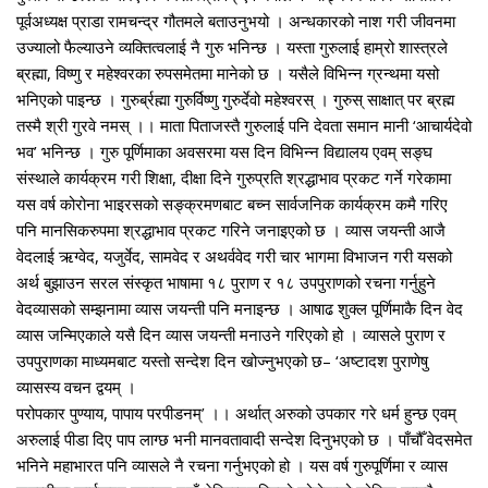
पूर्वअध्यक्ष प्राडा रामचन्द्र गौतमले बताउनुभयो । अन्धकारको नाश गरी जीवनमा
उज्यालो फैल्याउने व्यक्तित्वलाई नै गुरु भनिन्छ । यस्ता गुरुलाई हाम्रो शास्त्रले
ब्रह्मा, विष्णु र महेश्वरका रुपसमेतमा मानेको छ । यसैले विभिन्न ग्रन्थमा यसो
भनिएको पाइन्छ । गुरुर्ब्रह्मा गुरुर्विष्णु गुरुर्देवो महेश्वरस् । गुरुस् साक्षात् पर ब्रह्म
तस्मै श्री गुरवे नमस् ।। माता पिताजस्तै गुरुलाई पनि देवता समान मानी ‘आचार्यदेवो
भव’ भनिन्छ । गुरु पूर्णिमाका अवसरमा यस दिन विभिन्न विद्यालय एवम् सङ्घ
संस्थाले कार्यक्रम गरी शिक्षा, दीक्षा दिने गुरुप्रति श्रद्धाभाव प्रकट गर्ने गरेकामा
यस वर्ष कोरोना भाइरसको सङ्क्रमणबाट बच्न सार्वजनिक कार्यक्रम कमै गरिए
पनि मानसिकरुपमा श्रद्धाभाव प्रकट गरिने जनाइएको छ । व्यास जयन्ती आजै
वेदलाई ऋग्वेद, यजुर्वेद, सामवेद र अथर्ववेद गरी चार भागमा विभाजन गरी यसको
अर्थ बुझाउन सरल संस्कृत भाषामा १८ पुराण र १८ उपपुराणको रचना गर्नुहुने
वेदव्यासको सम्झनामा व्यास जयन्ती पनि मनाइन्छ । आषाढ शुक्ल पूर्णिमाकै दिन वेद
व्यास जन्मिएकाले यसै दिन व्यास जयन्ती मनाउने गरिएको हो । व्यासले पुराण र
उपपुराणका माध्यमबाट यस्तो सन्देश दिन खोज्नुभएको छ– ‘अष्टादश पुराणेषु
व्यासस्य वचन द्वयम् ।
परोपकार पुण्याय, पापाय परपीडनम्’ ।। अर्थात् अरुको उपकार गरे धर्म हुन्छ एवम्
अरुलाई पीडा दिए पाप लाग्छ भनी मानवतावादी सन्देश दिनुभएको छ । पाँचौँ वेदसमेत
भनिने महाभारत पनि व्यासले नै रचना गर्नुभएको हो । यस वर्ष गुरुपूर्णिमा र व्यास