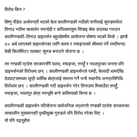
विरोध किन ?
विष्णु पौडेल अर्थमन्त्री भएको बेला कालीगण्डकी नदीको पानीलाई सुरुङमार्फत
तिनाउ नदीमा खसालेर रुपन्देही र कपिलवस्तुमा सिंचाइ सेवा उपलब्ध गराउन
कालीगण्डकी–तिनाउ डाइभर्सन बहुउद्देश्यीय आयोजना घोषणा भएको थियो । झण्डै
४० अर्ब लागतको डाइभर्सनका लागि पाल्पा र स्याङ्जाको सीमामा पर्ने राम्दीभन्दा
केही किलोमिटर तलबाट सुरुङ बनाउने योजना छ ।
तर गण्डकी प्रदेश सरकारसँगै पाल्पा, स्याङ्जा, तनहुँ र नवलपुरका जनता पनि
डाइभर्सनको विरोधमा छन् । कालीगण्डकी डाइभर्सनले राम्दी, केलादी धामदेखि
देवघाटसम्मका थुप्रै धार्मिक क्षेत्रलाई समाप्त गर्ने भन्दै स्थानीय जनप्रतिनिधि
विरोधमा छन् । कालीगण्डकी नदी डाइभर्सन गरेर तिनाउमा मिसाउँदा तनहुँ,
स्याङ्जा, नवलपुर क्षेत्र मरुभूमि बन्ने कतिपयको चिन्ता छ ।
कालीगण्डकी डाइभर्सन परियोजना सार्वजनिक भएलगत्तै गण्डकी प्रदेश सरकारका
तत्कालीन मुख्यमन्त्री पृथ्वीसुब्बा गुरुङले पनि विरोध गरेका थिए ।
यो पनि पढ्नुहोस