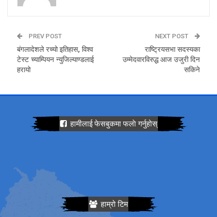
PREV POST
NEXT POST
बंगलादेशले रच्यो इतिहास, विश्व
राष्ट्रियसभा सदस्यका
टेस्ट च्याम्पियन न्युजिल्याण्डलाई
उम्मेदवारविरुद्ध आज उजुरी दिन
हरायो
सकिने
हामीलाई फेसबुकमा फलाे गर्नुहोस्
हाम्रो टिम