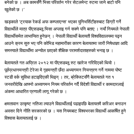
बनेको छ । अब कामसँगै भिसा परिवर्तन गरेर सेटलमेन्ट रुटमा जाने बाटो पनि
खुलेको छ ।’
खड्काले ‘ट्रयाक रेकर्ड अफ कम्प्लाएन्स’ भएका युनिभर्सिटीहरुबाट डिग्री गर्ने
विद्यार्थीले मात्र पीएसडब्लू भिसा अप्लाइ गर्न सक्ने पनि बताए । नयाँ नियमले नेपाली
विद्यार्थीसमेत लाभान्वित हुनेछन् । नेपाली विद्यार्थी बेलायती विश्वविद्यालयमा पढ्न
आउने क्रम सुरु भए पनि कोभिड महामारीका कारण बेलायतमा जारी निषेधाज्ञा आदि
समस्याले विद्यार्थीमा अन्योल छाएको शैक्षिक परामर्शदाताहरुको भनाइ छ ।
बेलायतले गत अप्रिल २०१२ मा पीएसडब्लू रुट खारेज गरिदिएको थियो ।
पूर्वप्रधानमन्त्री टेरेजा मे गृहमन्त्री छँदा अध्यागमन नियन्त्रण गर्ने नाममा पोष्ट
स्टडी वर्क सुविधा हटाइदिएकी थिइन् । तर, ब्रेक्जिटसँगै बेलायतले गत १
जनवरीदेखि आफ्नो अध्यागमन नियम परिवर्तन गर्दै विदेशी विद्यार्थी र कामदारलाई
अंकमा आधारित प्रणाली लागू गरेको छ ।
क्षमतावान उत्कृष्ट नतिजा ल्याउने विद्यार्थीलाई पढाइपछि बेलायतमै करिअर बनाउन
अवसर दिने नीति सरकारको छ । यस नियमबाट विश्वभरका विद्यार्थी आकर्षित हुने
विश्वास बेलायतलाई छ ।